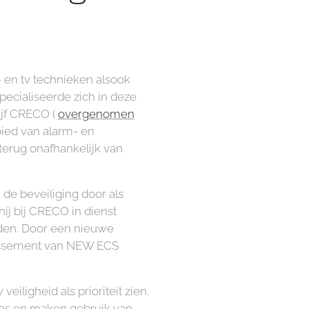
- en tv technieken alsook
pecialiseerde zich in deze
jf CRECO (
overgenomen
ied van alarm- en
erug onafhankelijk van
 de beveiliging door als
hij bij CRECO in dienst
rden. Door een nieuwe
llissement van NEW ECS
ligheid als prioriteit zien.
ies en maken gebruik van