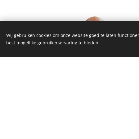
Wij gebruiken cookies om onze website goed te laten functioner
best mogelijke gebruikerservaring te bieden.
"Zijn al enige tijd klant en bevestigen gra
onze grote tevredenheid'
Vandenbrande
Wim