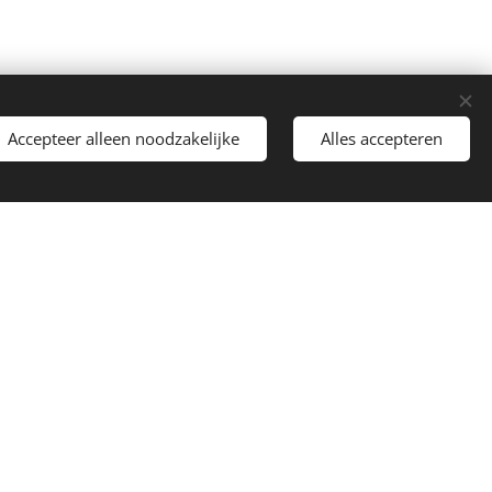
Accepteer alleen noodzakelijke
Alles accepteren
Onze verouderde centrale werd vervangen
oor een modernere versie en zijn hier heel
blij mee, nu kunnen wij via de app ons
steem bedienen en dit geeft ons nog meer
gemoedsrust"
V A
L