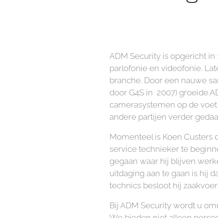
ADM Security is opgericht in 
parlofonie en videofonie. Lat
branche. Door een nauwe sa
door G4S in 2007) groeide A
camerasystemen op de voet o
andere partijen verder geda
Momenteel is Koen Custers de 
service technieker te beginne
gegaan waar hij blijven wer
uitdaging aan te gaan is hij
technics besloot hij zaakvoe
Bij ADM Security wordt u omr
We bieden niet alleen perso