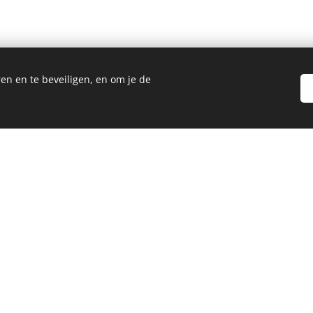
en en te beveiligen, en om je de
ag
"Zeer tevreden over de goede service die wij
"
al jaren krijgen."
d
K.
C
sy