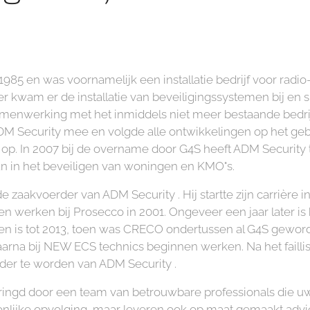
1985 en was voornamelijk een installatie bedrijf voor radio
er kwam er de installatie van beveiligingssystemen bij en s
menwerking met het inmiddels niet meer bestaande bedri
DM Security mee en volgde alle ontwikkelingen op het geb
p. In 2007 bij de overname door G4S heeft ADM Security t
an in het beveiligen van woningen en KMO"s.
zaakvoerder van ADM Security . Hij startte zijn carrière in
n werken bij Prosecco in 2001. Ongeveer een jaar later is 
ken is tot 2013, toen was CRECO ondertussen al G4S gewo
 daarna bij NEW ECS technics beginnen werken. Na het fai
rder te worden van ADM Security .
ingd door een team van betrouwbare professionals die uw vei
onlijke opvolging, maar leveren ook op maat gemaakt adv